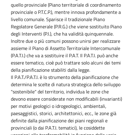
quello provinciale (Piano territoriale di coordinamento
provinciale o P.T.C.P.), mentre innova profondamente a
livello comunale. Sparisce il tradizionale Piano
Regolatore Generale (P.R.G.) che viene sostituito Piano
degli Interventi (P.I.), che ha validità quinquennale.
Inoltre due o più comuni possono unirsi per realizzare
assieme il Piano di Assetto Territoriale Intercomunale
(P.A.T.I.) che va a sostituire il P.A.T. Il P.A.T.I. può anche
essere tematico, cioè può trattare solo alcuni dei temi
della pianificazione stabiliti dalla legge.
Il P.A.T./P.A.T.I. è lo strumento della pianificazione che
determina le scelte di natura strategica dello sviluppo
"sostenibile" del territorio, individua le zone che
devono essere considerate non modificabili (invarianti)
per motivi geologici o idrogeologici, ambientali,
paesaggistici, storici, architettonici, ecc., le zone già
definite dalla pianificazione dei piani regionali e
provinciali (o dai P.A.T.I. tematici), le cosiddette
vocazioni alla trasformabilità in funzione delle varie