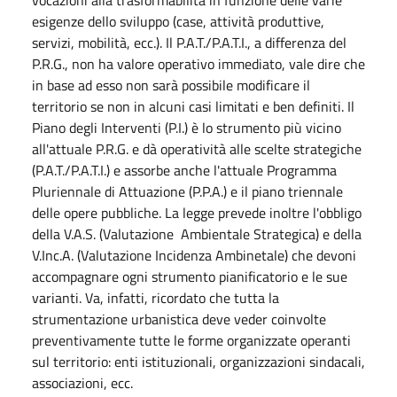
esigenze dello sviluppo (case, attività produttive,
servizi, mobilità, ecc.). Il P.A.T./P.A.T.I., a differenza del
P.R.G., non ha valore operativo immediato, vale dire che
in base ad esso non sarà possibile modificare il
territorio se non in alcuni casi limitati e ben definiti. Il
Piano degli Interventi (P.I.) è lo strumento più vicino
all'attuale P.R.G. e dà operatività alle scelte strategiche
(P.A.T./P.A.T.I.) e assorbe anche l'attuale Programma
Pluriennale di Attuazione (P.P.A.) e il piano triennale
delle opere pubbliche. La legge prevede inoltre l'obbligo
della V.A.S. (Valutazione Ambientale Strategica) e della
V.Inc.A. (Valutazione Incidenza Ambinetale) che devoni
accompagnare ogni strumento pianificatorio e le sue
varianti. Va, infatti, ricordato che tutta la
strumentazione urbanistica deve veder coinvolte
preventivamente tutte le forme organizzate operanti
sul territorio: enti istituzionali, organizzazioni sindacali,
associazioni, ecc.