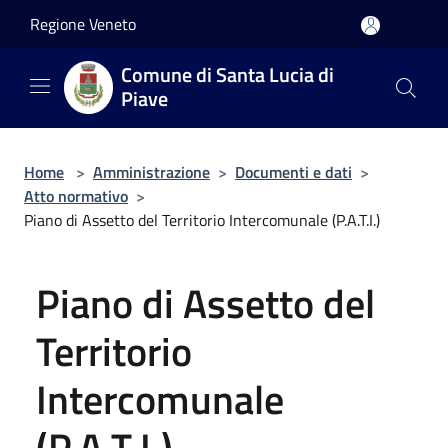
Salta al contenuto principale
Regione Veneto
Comune di Santa Lucia di
Piave
Home
>
Amministrazione
>
Documenti e dati
>
Atto normativo
>
Piano di Assetto del Territorio Intercomunale (P.A.T.I.)
Piano di Assetto del
Territorio
Intercomunale
(P.A.T.I.)