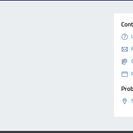
Cont
Prob