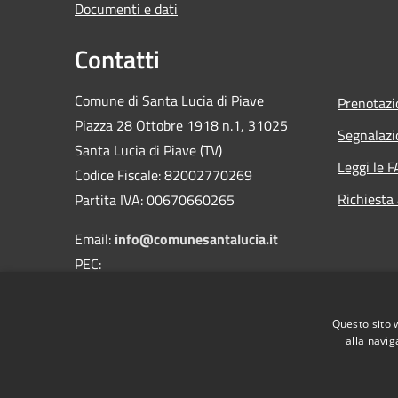
Documenti e dati
Contatti
Comune di Santa Lucia di Piave
Prenotaz
Piazza 28 Ottobre 1918 n.1, 31025
Segnalazi
Santa Lucia di Piave (TV)
Leggi le 
Codice Fiscale: 82002770269
Richiesta
Partita IVA: 00670660265
Email:
info@comunesantalucia.it
PEC:
comune.santaluciadipiave.tv@pecveneto.it
Centralino Unico:
0438 - 466111
Questo sito 
alla navig