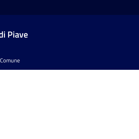
di Piave
il Comune