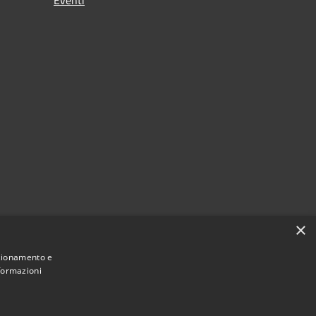
×
nzionamento e
nformazioni