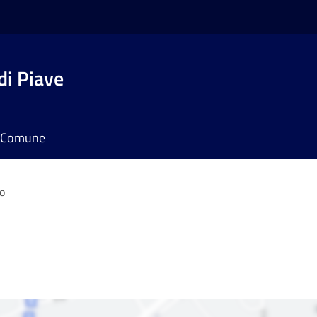
di Piave
il Comune
o