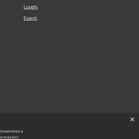
Luoghi
Eventi
×
nzionamento e
nformazioni