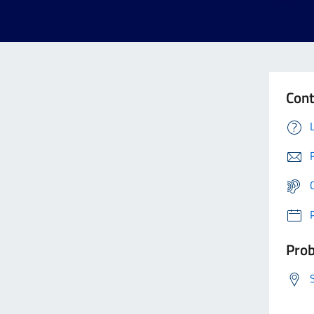
Cont
Prob