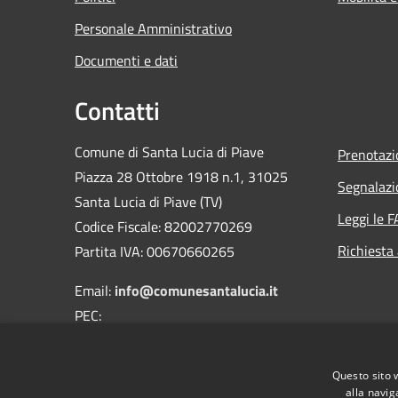
Personale Amministrativo
Documenti e dati
Contatti
Comune di Santa Lucia di Piave
Prenotaz
Piazza 28 Ottobre 1918 n.1, 31025
Segnalazi
Santa Lucia di Piave (TV)
Leggi le 
Codice Fiscale: 82002770269
Richiesta
Partita IVA: 00670660265
Email:
info@comunesantalucia.it
PEC:
comune.santaluciadipiave.tv@pecveneto.it
Centralino Unico:
0438 - 466111
Questo sito 
alla navig