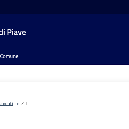
di Piave
il Comune
omenti
>
ZTL