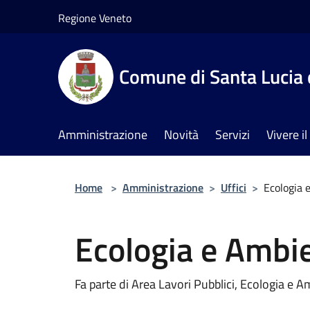
Salta al contenuto principale
Regione Veneto
Comune di Santa Lucia 
Amministrazione
Novità
Servizi
Vivere 
Home
>
Amministrazione
>
Uffici
>
Ecologia 
Ecologia e Ambi
Fa parte di Area Lavori Pubblici, Ecologia e A