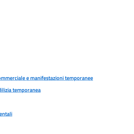
tà commerciale e manifestazioni temporanee
edilizia temporanea
entali