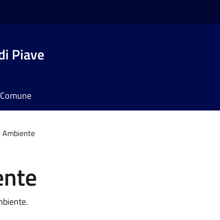
di Piave
il Comune
e Ambiente
ente
mbiente.