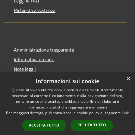
Leggi le FAQ
Richiesta assistenza
Amministrazione trasparente
Informativa privacy
Note legali
×
Dichiarazione di accessibilità
Informazioni sui cookie
Questo sito web utilizza cookie tecnici e assimilati strettamente
necessari al corretto funzionamento e alla navigazione del sito,
nonché un cookie tecnico analitico al solo fine di elaborare
informazioni statistiche, aggregate e anonime.
RSS
Copyright © 2026 • Comune di
Per maggiori dettagli, può consultare la cookie policy al seguente
Link
Accessibilità
Santa Lucia di Piave • Powered
Privacy
Municipium
Accesso
by
•
RIFIUTA TUTTO
ACCETTA TUTTO
Cookie
redazione