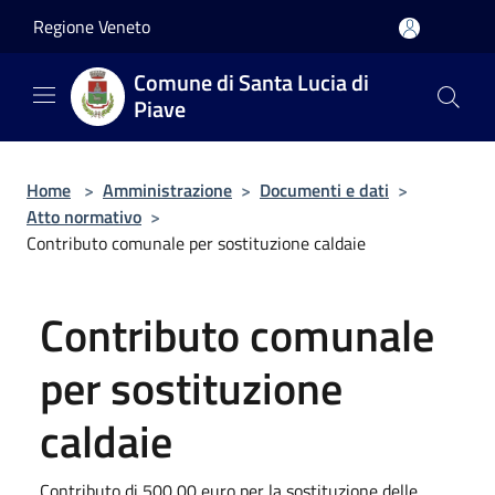
Salta al contenuto principale
Regione Veneto
Comune di Santa Lucia di
Piave
Home
>
Amministrazione
>
Documenti e dati
>
Atto normativo
>
Contributo comunale per sostituzione caldaie
Contributo comunale
per sostituzione
caldaie
Contributo di 500,00 euro per la sostituzione delle