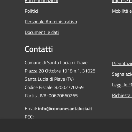
Enti e fondazioni
Imprese 
Politici
Mobilità e
Personale Amministrativo
Documenti e dati
Contatti
Comune di Santa Lucia di Piave
Prenotaz
Piazza 28 Ottobre 1918 n.1, 31025
Segnalazi
Santa Lucia di Piave (TV)
Leggi le 
Codice Fiscale: 82002770269
Richiesta
Partita IVA: 00670660265
Email:
info@comunesantalucia.it
PEC:
comune.santaluciadipiave.tv@pecveneto.it