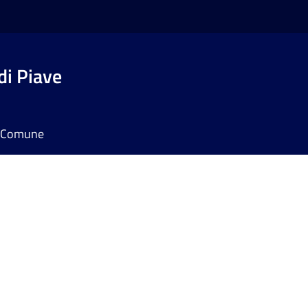
di Piave
il Comune