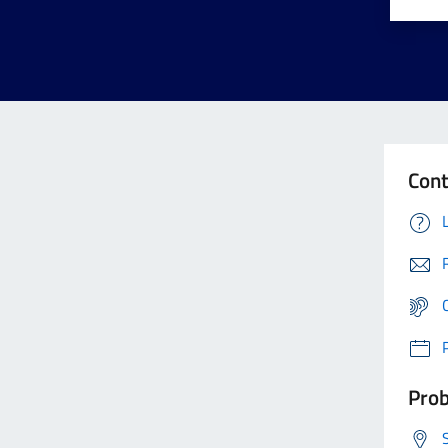
Cont
Prob